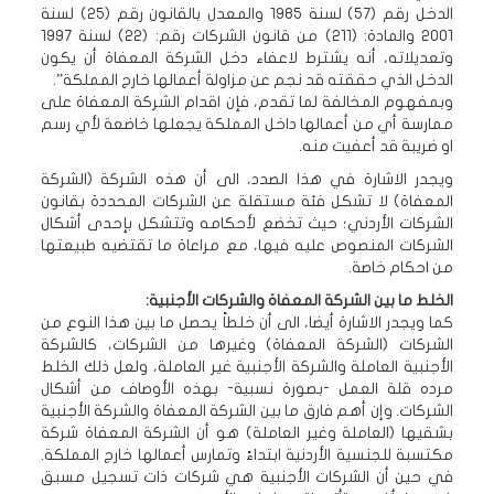
الدخل رقم (57) لسنة 1985 والمعدل بالقانون رقم (25) لسنة
2001 والمادة: (211) من قانون الشركات رقم: (22) لسنة 1997
وتعديلاته، أنه يشترط لاعفاء دخل الشركة المعفاة أن يكون
الدخل الذي حققته قد نجم عن مزاولة أعمالها خارج المملكة”.
وبمفهوم المخالفة لما تقدم، فإن اقدام الشركة المعفاة على
ممارسة أي من أعمالها داخل المملكة يجعلها خاضعة لأي رسم
او ضريبة قد أعفيت منه.
ويجدر الاشارة في هذا الصدد، الى أن هذه الشركة (الشركة
المعفاة) لا تشكل فئة مستقلة عن الشركات المحددة بقانون
الشركات الأردني؛ حيث تخضع لأحكامه وتتشكل بإحدى أشكال
الشركات المنصوص عليه فيها، مع مراعاة ما تقتضيه طبيعتها
من احكام خاصة.
الخلط ما بين الشركة المعفاة والشركات الأجنبية:
كما ويجدر الاشارة أيضا، الى أن خلطاً يحصل ما بين هذا النوع من
الشركات (الشركة المعفاة) وغيرها من الشركات، كالشركة
الأجنبية العاملة والشركة الأجنبية غير العاملة، ولعل ذلك الخلط
مرده قلة العمل -بصورة نسبية- بهذه الأوصاف من أشكال
الشركات. وإن أهم فارق ما بين الشركة المعفاة والشركة الأجنبية
بشقيها (العاملة وغير العاملة) هو أن الشركة المعفاة شركة
مكتسبة للجنسية الأردنية ابتداءً وتمارس أعمالها خارج المملكة.
في حين أن الشركات الأجنبية هي شركات ذات تسجيل مسبق