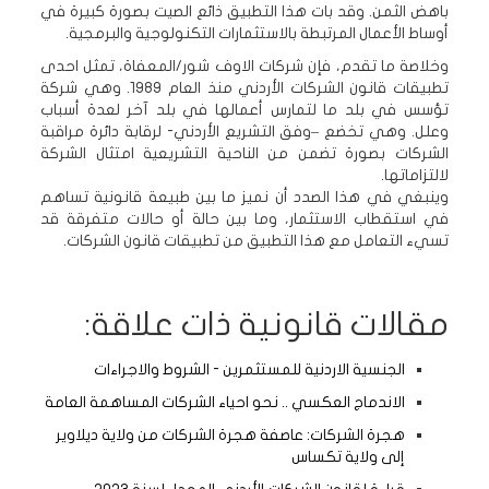
باهض الثمن. وقد بات هذا التطبيق ذائع الصيت بصورة كبيرة في
أوساط الأعمال المرتبطة بالاستثمارات التكنولوجية والبرمجية.
وخلاصة ما تقدم، فإن شركات الاوف شور/المعفاة، تمثل احدى
تطبيقات قانون الشركات الأردني منذ العام 1989. وهي شركة
تؤسس في بلد ما لتمارس أعمالها في بلد آخر لعدة أسباب
وعلل. وهي تخضع –وفق التشريع الأردني- لرقابة دائرة مراقبة
الشركات بصورة تضمن من الناحية التشريعية امتثال الشركة
لالتزاماتها.
وينبغي في هذا الصدد أن نميز ما بين طبيعة قانونية تساهم
في استقطاب الاستثمار، وما بين حالة أو حالات متفرقة قد
تسيء التعامل مع هذا التطبيق من تطبيقات قانون الشركات.
مقالات قانونية ذات علاقة:
الجنسية الاردنية للمستثمرين - الشروط والاجراءات
الاندماج العكسي .. نحو احياء الشركات المساهمة العامة
هجرة الشركات: عاصفة هجرة الشركات من ولاية ديلاوير
إلى ولاية تكساس