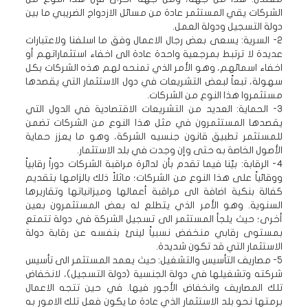
الشركات يقي المستثمر عادة من مسائل الازدواج الضريبي ما بين
دولة التسجيل ودولة العمل.
2- السرية: يسعى بعض رجال الاعمال وفق ما اسلفنا ولاعتبارات
عديدة لا ترتبط بمرجعية واحدة عادة الى اخفاء استثماراتهم أو
اخفاء اسمائهم، وهو الأمر الذي تمنحه لهم هذه الشركات بكل
سهولة، تبعاً لبعض التشريعات في دول الاستثمار التي يقصدها
مستثمروا هذا النوع من الشركات.
3- الحماية: العديد من التشريعات الاقتصادية في الدول التي
يقصدها المستثمرون في مثل هذا النوع من الشركات تضمن
للمستثمر تطبيق قانون جنسيه الشركة، وهو ما يعزز حماية
الأصول الخاصة به حتى وإن وجدت في بلد الاستثمار.
4- الرقابة: بيّنا فيما تقدم بأن لدائرة مراقبة الشركات دوراً رقابياً
ووقائياً على هذا النوع من الشركات؛ ماثلاً ذلك بالزامها بتقديم
كفالة بنكية اضافة الى مراقبة أعمالها وميزانياتها وتقاريرها
السنوية. وهو الأمر الذي يتطلع له بعض المستثمرون بعين
أخرى؛ حيث يلجأ المستثمر الى تسجيل الشركة في دولة تتمتع
بمستوى رقابي منخفض نسبياً لينئ بنفسه عن رقابة دولة
الاستثمار التي قد تكون شديدة.
5- مصاريف التأسيس والتشغيل: حيث يعمد المستثمر الى تأسيس
شركته وتشغيلها في دولة الجنسية (دولة التسجيل)، لانخفاض
تلك المصاريف وانخفاض الأجور فيها. في حين تتجه الاعمال
برمتها نحو بلد الاستثمار الذي عادة ما يكون فعل تلك الامور به