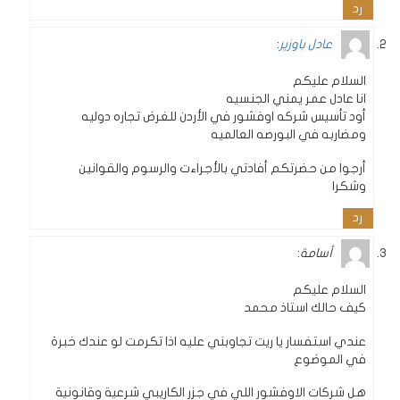
رد
عادل باوزير
:
السلام عليكم
انا عادل عمر يمني الجنسيه
أود تأسيس شركه اوفشور في الأردن للغرض تجاره دوليه
ومضاربه في البورصه العالميه
أرجوا من حضرتكم أفادتي بالأجراءت والرسوم والقوانين
وشكرا
رد
أسامة
:
السلام عليكم
كيف حالك استاذ محمد
عندي استفسار يا ريت تجاوبني عليه اذا تكرمت لو عندك خبرة
في الموضوع
هل شركات الاوفشور اللي في جزر الكاريبي شرعية وقانونية