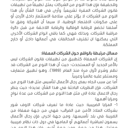
وللحقيقة فإن هذا النوع من الشركات يمثل تطبيقاً من تطبيقات
قانون الشركات المقرة تشريعياً. وأرى في هذا الشأن بأن هذا
النوع من الشركات لا يؤثر على سلامة الاستثمار داخل الأردن أو
على مكونات الاقتصاد الوطنية، لا سيما أن الشركة وفق ما
أسلفنا تخضع للرقابة الوقائية والرقابة اللاحقة من قبل دائرة
مراقبة الشركات. وبذلك فهي كما باقي انواع الشركات الأخرى
التي يمكنها ان تقترف المخالفات في أعمالها داخل أو خارج
المملكة.
مسائل مرتبطة بالواقع حول الشركات المعفاة:
إن الشركات المعفاة كتطبيق من تطبيقات قانون الشركات ليس
بالأمر الجديد أو المستحدث؛ حيث أن هذا النوع من الشركات قد
نظم وشرع لأول مرة منذ العام (1989)، وهو تطبيق متعارف
ومستقر عليه عالمياً وعربياً.
أما عن سبب اتجاه بعض رجال الأعمال لتأسيس مثل هذا النوع من
الشركات، فإن النظريات الباحثة في هذا الشأن عديدة؛ حيث ينظر
رجال الاعمال عادة الى مثل هذا النوع من الشركات من عدة نواحٍ
ومزايا أهمها:
1- المزايا الضريبية: حيث عادة ما تعرف شركات الاوف شور
بشركات الملاذ الآمن من الضرائب؛ فهي من جهة معفاة من
الضريبة في بلد تأسيسها، ومن جهة اخرى فإن رجال الأعمال
يسعون لمباشرة أعمالهم أو اتمامها في دول ذات نظام ضريبية
معتدل. هذا من جهة، ومن جهة أخرى فإن هذا النوع من