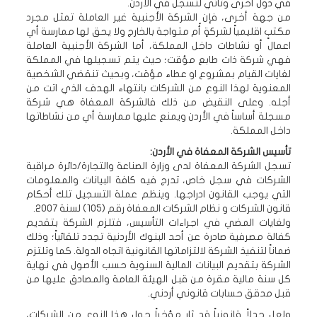
في دول أخرى وتأتي لتسجل في الأردن.
من جهة أخرى، فإن الشركة الأجنبية غير العاملة تمثل مجرد
مكتبٍ اقليمياً لشركةٍ أُم متواجة بالخارج ولا يحق لها ممارسة أي
اعمال أو نشاطات داخل المملكة، أما الشركة الأجنبية العاملة
فهي شركة ذات طابع مؤقت؛ حيث يتم تسجيلها في المملكة
لغايات القيام بمشروع او عطاء مؤقت، وبحيث تنقضي الشخصية
المعنوية لهذا النوع من الشركات بانتهاء الهدف الذي اتت من
أجله. وعلى النقيض من ذلك فالشركة المعفاة هي شركة
مسجلة أساساً في الأردن ويمنع عليها ممارسة أي من نشاطاتها
داخل المملكة.
تأسيس الشركة المعفاة في الأردن:
تسجل الشركة المعفاة لدى وزارة الصناعة والتجارة/دائرة مراقبة
الشركات في سجل خاص، تدرج فيه كافة البيانات والمعلومات
التي يوجب القانون ادراجها. وينظم عملة التسجيل تلك أحكام
قانون الشركات و نظام الشركات المعفاة رقم (105) لسنة 2007.
ولغايات المضي في اجراءات التأسيس، فتلزم الشركة بتقديم
كفالة مصرفية صادرة عن أحد البنوك الأردنية تجدد تلقائياً؛ وذلك
ضماناً لتنفيذ الشركة لالتزاماتها القانونية اتجاه الدولة. كما وتلتزم
الشركة بتقديم البيانات المالية السنوية حسب الأصول في نهاية
كل سنة مالية مقرة من قبل الهيئة العامة والمصادق عليها من
قبل مدقق حسابات قانوني أردني.
ولعل جدلاً قانونياً قد ثار مؤخراً حول هذا النوع من الشركات،