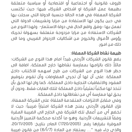
ظروف قانونية أو اجتماعية أو اقتصادية أو سياسية متعلقة
بطبيعة عمل الشركة او اشخاص الشركاء فيها؛ حيث تكتسب
الشركة المعفاة في هذه الحالة جنسية الدولة التي سجلت بها
في حين يكون لها الاستفادة من مزايا وتشريعات الدولة التي
تعمل بها –وفق واقع الحال في دولة الاستثمار-. ولهذا النوع من
الشركات الاستفادة من مزايا مزدوجة متعلقة بسهولة تحريك
رؤوس الأموال والخروج من اشكاليات الازدواج الضريبي وما الى
ذلك من امور.
طبيعة نشاط الشركة المعفاة:
يضع قانون الشركات الأردني قيداً امام هذا النوع من الشركات؛
ماثلاً ذلك بالزامها بممارسة نشاطها خارج المملكة، اضافة الى
حظر هذا النوع من الشركات من طرح اسهمه للاكتتاب داخل
المملكة. على أن لها أن تجري المفاوضات وأن تقوم بتوقيع
العقود والاتفاقيات التجارية داخل المملكة، كما وان لها الحق بأن
تتخذ لها مكتباً تمثيلياً داخل المملكة لتلك الغايات فقط، ودون أن
يحق لها ممارسة أي من نشاطاتها داخل المملكة.
وفي مقابل الالتزامات المتقدمة الملقاة على الشركة المعفاة،
فإن القانون الأردني يمنح هذه الشركة امتيازاً ضريبياً؛ حيث لا
تخضع أي من أعمال تلك الشركة في الخارج الى الضريبة المقرة
وفقاً للتشريعات الأردنية. وهو ما أكدته محكمة التمييز الأردنية
الموقرة بقرارها رقم: (1720/2005) الصادر بتاريخ: 20/11/2005،
والذي جاء فيه: “… يستفاد من المادة (7/أ/6) من قانون ضريبة