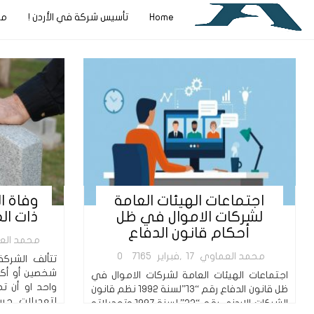
Home
تأسيس شركة في الأردن !
مج
اجتماعات الهيئات العامة
وفاة ا
لشركات الاموال في ظل
ذات ال
أحكام قانون الدفاع
محمد الع
محمد العماوي
17,فبراير
7165
0
تتألف الشرك
شخصين أو أكث
اجتماعات الهيئات العامة لشركات الاموال في
واحد او أن 
ظل قانون الدفاع رقم “13”لسنة 1992 نظم قانون
لتعديلات جر
الشركات الاردني رقم “22” لسنة 1997 وتعديلاته