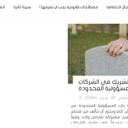
ال اختصاصنا
مصطلحات قانونية يجب ان تعرفها !
سيرة ذاتية
اتص
لشريك في الشركات
مسؤولية المحدودة
ماوي
06,فبراير
20864
2
ة ذات المسؤولية المحدودة من
ر، كما ويجوز أن تتألف من شخص
تصبح مملوكه لشخص واحد وفقاً
ت مسبقاً على قانون الشركات