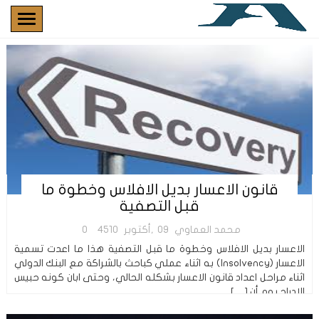
قانون الاعسار بديل الافلاس وخطوة ما
قبل التصفية
محمد العماوي
09,أكتوبر
4510
0
الاعسار بديل الافلاس وخطوة ما قبل التصفية هذا ما اعدت تسمية
الاعسار (Insolvency) به اثناء عملي كباحث بالشراكة مع البنك الدولي
اثناء مراحل اعداد قانون الاعسار بشكله الحالي، وحتى ابان كونه حبيس
الادراج يوم أن […]