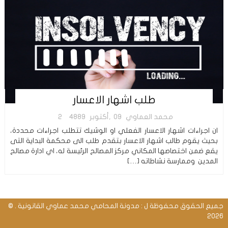
طلب اشهار الاعسار
محمد العماوي
09,أكتوبر
4889
2
ان اجراءات اشهار الاعسار الفعلي او الوشيك تتطلب اجراءات محددة،
بحيث يقوم طالب اشهار الاعسار بتقدم طلب الى محكمة البداية التى
يقع ضمن اختصاصها المكاني مركز المصالح الرئيسة له، اي ادارة مصالح
المدين وممارسة نشاطاته […]
جميع الحقوق محفوظة ل : مدونة المحامي محمد عماوي القانونية . ©
2026