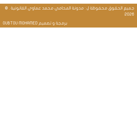
جميع الحقوق محفوظة ل : مدونة المحامي محمد عماوي القانونية . ©
2026
برمجة و تصميم OUBTOU MOHAMED