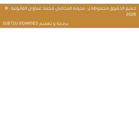
جميع الحقوق محفوظة ل : مدونة المحامي محمد عماوي القانونية . ©
2026
برمجة و تصميم OUBTOU MOHAMED