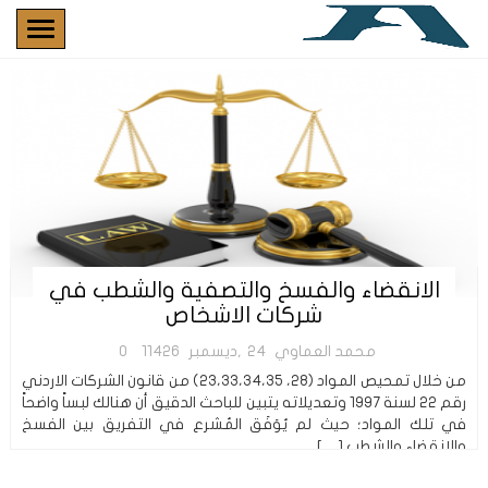
الانقضاء والفسخ والتصفية والشطب في
شركات الاشخاص
محمد العماوي
24,ديسمبر
11426
0
من خلال تمحيص المواد (28، 23،33،34،35) من قانون الشركات الاردني
رقم 22 لسنة 1997 وتعديلاته يتبين للباحث الدقيق أن هنالك لبساً واضحاً
في تلك المواد؛ حيث لم يُوَفَق المُشرع في التفريق بين الفسخ
والانقضاء والشطب […]