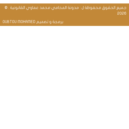
جميع الحقوق محفوظة ل : مدونة المحامي محمد عماوي القانونية . ©
2026
برمجة و تصميم OUBTOU MOHAMED