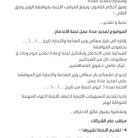
والتجارة لتمديد المدة
وفق أحكام القانون، ويبلغ المراقب اللجنة بموافقة الوزير وفق
التالى :-
تحية و تقدير,,,
الموضوع:تمديد مدة عمل لجنة الاندماج .
إشارة الى قرار معالي وزير الصناعة والتجارة تاريخ …\…\…..
بخصوص الموافقة
المبدئية على الاندماج وتشكيل لجنة لإعادة تقدير موجودات و
مطلوبات كل من الشركتين
, لبيان صافي حقوق المساهمين .
ارجو ان اعلمكم بان معالي وزير الصناعة والتجارة قرر الموافقة
على تمديد مدة عمل
اللجنة لمدة ( )يوم اعتبارا من تاريخ …\…\….. .
راجيا تقديم التسهيلات اللازمة لاعضاء اللجنة لانهاء المهمة
الموكلة لهم .
وتفضلوا بقبول فائق الاحترام,,,
مراقب عام الشركات
4- تقديم اللجنة تقريرها :-