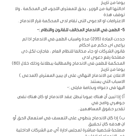
يوما من تاريخ
احالتها الية من الوزير ، يحق للمعترض اللجوء الى المحكمة ، ولا
توقف هذة
الاعتراضات او الدعوى التى تقام لدى المحكمة قرار الاندماج .
5- الطعن في الاندماج المخالف للقانون والنظام :-
حددت المادة (235) مدة واسباب الطعن في الاندماج اذا لم
يراعى اى حكم من احكام
قانون الشركات او جاء مخالفا للنظام العام ، فاجازت لكل ذى
مصلحة رفع دعوى لدى
المحكمة للطعن فى الاندماج والمطالبة ببطلانة وذلك خلال (60)
يوما من تاريخ
الاعلان عن الاندماج النهائي على ان يبين المعترض (المدعى )
الاسباب التي يستند
اليها فى دعواه وبخاصة مايلى :-
أ‌) إذا تبين أن هناك عيوبا تبطل عقد الاندماج او كان هناك نقص
جوهري واضح في
تقدير حقوق المساهمين .
ب‌) إذا كان الاندماج ينطوي على التعسف في استعمال الحق أو
ان هدفه كان تحقيق
مصلحة شخصية مباشرة لمجلس ادارة أي من الشركات الداخلية