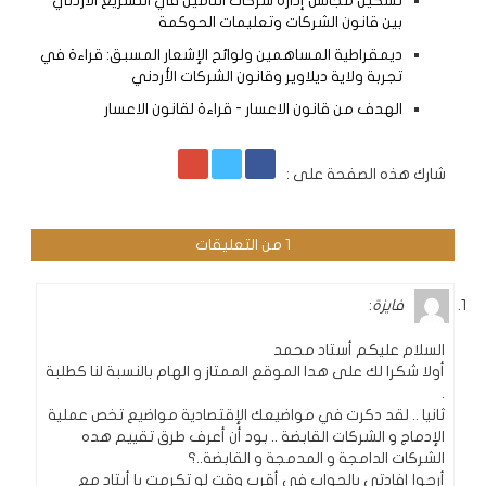
تشكيل مجالس إدارة شركات التأمين في التشريع الأردني
بين قانون الشركات وتعليمات الحوكمة
ديمقراطية المساهمين ولوائح الإشعار المسبق: قراءة في
تجربة ولاية ديلاوير وقانون الشركات الأردني
الهدف من قانون الاعسار - قراءة لقانون الاعسار
شارك هذه الصفحة على :
1 من التعليقات
فايزة
:
السلام عليكم أستاد محمد
أولا شكرا لك على هدا الموقع الممتاز و الهام بالنسبة لنا كطلبة
.
ثانيا .. لقد دكرت في مواضيعك الإقتصادية مواضيع تخص عملية
الإدماج و الشركات القابضة .. بود أن أعرف طرق تقييم هده
الشركات الدامجة و المدمجة و القابضة..؟
أرجوا إفادتى بالجواب في أقرب وقت لو تكرمت يا أيتاد مع