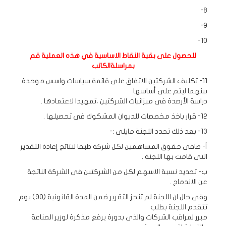
8-
9-
10-
للحصول على بقية النقاط الاساسية في هذه العملية قم
بمراسلةالكاتب
11- تكليف الشركتين الاتفاق على قائمة سياسات واسس موحدة
بينهما ليتم على أساسها
دراسة الأرصدة فى ميزانيات الشركتين ،تمهيدا لاعتمادها .
12- قرار باخذ مخصصات للديوان المشكوك فى تحصيلها .
13- بعد ذلك تحدد اللجنة مايلى :-
أ- صافى حقوق المساهمين لكل شركة طبقا لنتائج إعادة التقدير
التى قامت بها اللجنة .
ب- تحديد نسبة الاسهم لكل من الشركتين فى الشركة الناتجة
عن الاندماج .
وفى حال ان اللجنة لم تنجز التقرير ضمن المدة القانونية (90) يوم
تتقدم اللجنة بطلب
مبرر لمراقب الشركات والذى بدورة يرفع مذكرة لوزير الصناعة