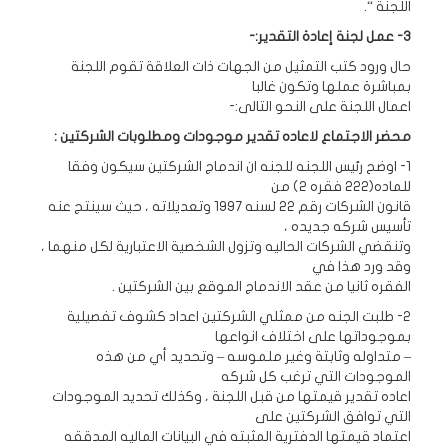
اللجنة “.
3- عمل لجنة إعادة التقدير:-
حال ورود كتب التمثيل من الجهات ذات العلاقة تقوم اللجنة
بمباشرة عملها وتكون غالبا
اعمال اللجنة على النحو التالى:-
محضر الاجتماع لاعاده تقدير موجودات ومطلوبات الشركتين :
1- اوضح رئيس اللجنه للجنه ان اندماج الشركتين سيكون وفقا
للماده(222 فقره 2) من
قانون الشركات رقم 22 لسنه 1997 وتعديلاته ، حيث سينتج عنه
تأسيس شركه جديده ،
وتنقضي الشركات الحاليه وتزول الشخصية الاعتبارية لكل منهما ،
وقد ورد هذا في
الفقره ثانيا من عقد الاندماج الموقع بين الشركتين .
2- طلبت الجنه من ممثلي الشركتين اعداد كشوف تفصيلية
بموجوداتها على اختلاف انواعها
– متداوله وثابتة وغير ملموسه – وتحديد أي من هذه
الموجودات التي ترغب كل شركه
اعاده تقدير قيمتها من قبل اللجنة ، وكذلك تحديد الموجودات
التي توافق الشركتين على
اعتماد قيمتها الدفترية المثبته في البيانات الماليه المدققه