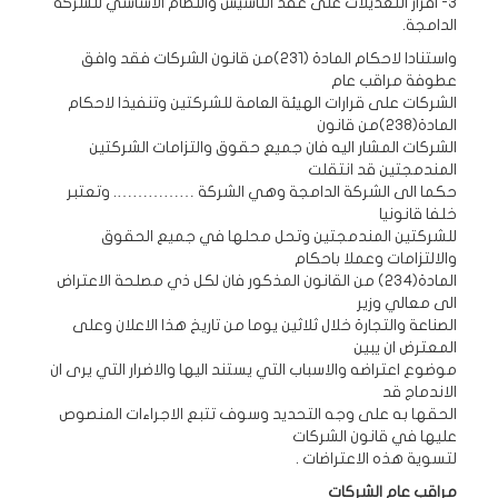
3- اقرار التعديلات على عقد التأسيس والنظام الاساسي للشركة
الدامجة.
واستنادا لاحكام المادة (231)من قانون الشركات فقد وافق
عطوفة مراقب عام
الشركات على قرارات الهيئة العامة للشركتين وتنفيذا لاحكام
المادة(238)من قانون
الشركات المشار اليه فان جميع حقوق والتزامات الشركتين
المندمجتين قد انتقلت
حكما الى الشركة الدامجة وهي الشركة ……………. وتعتبر
خلفا قانونيا
للشركتين المندمجتين وتحل محلها في جميع الحقوق
والالتزامات وعملا باحكام
المادة(234) من القانون المذكور فان لكل ذي مصلحة الاعتراض
الى معالي وزير
الصناعة والتجارة خلال ثلاثين يوما من تاريخ هذا الاعلان وعلى
المعترض ان يبين
موضوع اعتراضه والاسباب التي يستند اليها والاضرار التي يرى ان
الاندماج قد
الحقها به على وجه التحديد وسوف تتبع الاجراءات المنصوص
عليها في قانون الشركات
لتسوية هذه الاعتراضات .
مراقب عام الشركات