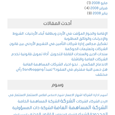
مايو 2008
(1)
فبراير 2008
(4)
يناير 2008
(9)
أحدث المقالات
الإقامة والجواز المؤقت في الأردن وبطاقة أبناء الأردنيات: الشروط
والإجراءات والوثائق المطلوبة
تشكيل مجالس إدارة شركات التأمين في التشريع الأردني بين قانون
الشركات وتعليمات الحوكمة
سندات الدين والسندات القابلة للتحويل: أداة تمويل قانونية تخدم
الشركات العامة والناشئة
الاندماج العكسي .. نحو احياء الشركات المساهمة العامة
هل حسن النية مفترض في العقود؟ لمبدأ Sandbagging رأي
مختلف
وسوم
ادارة الشركة
اشهار الاعسار
افلاس
الاستثمار
الاستثمار في
أسهم
اشهار الافلاس
الشركة
الشركة المساهمة الخاصة
الشركاء
الشركات
الاردن
الشركة المساهمة العامة
الشركة ذات المسؤولية
المحدودة
القانون المدني
الشريك
الشريك المتضامن
المدير العام