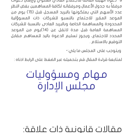
9- دعوة الهيئة العامة للاجتماع العادي السنوي وإرسال دعوات
مرفقاً به جدول الأعمال ومرفقاته لكافة المساهمين بغض النظر
عدد الأسهم التي يملكونها بالبريد المسجل قبل (15) يوم من
الموعد المقرر للاجتماع بالنسبو للشركات ذات المسوؤلية
المحدودة والمساهمة الخاصة وبالبريد العادى بالنسبة للشركات
المساهمة العامة قبل مدة لاتقل عن (14)يوم من الموعد
المحدد للاجتماع، ويجوز تسليم الدعوة باليد للمساهم مقابل
التوقيع بالاستلام .
ويتوجب على المجلس ما يلي:-
لمتابعة قراءة المقال قم بتحميله عبر الضغط على الرابط ادناه :
مهام ومسؤوليات
مجلس الإدارة
مقالات قانونية ذات علاقة: