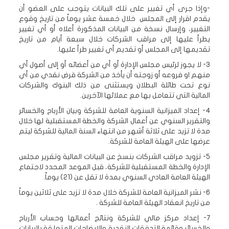
-وإذا جرى أي تغيير على تلك البيانات يتوجب على العضو أن
يقدم اقرار إلى المجلس خلال خمسة عشر يوماً من تاريخ وقوع
التغيير، وإرسال نسخة من البيانات المذكورة أعلاه أو أي تغيير
يطرأ عليها إلى مراقب الشركات خلال سبعة أيام من تاريخ
تقديمها إلى المجلس أو تقديم أي تغيير طرأ عليها.
3- لا يجوز لرئيس مجلس الإدارة أو أي من أعضائه أو إلى أصول أي
منهم او فروعه أو زوجته أن يأخذ من الشركة قرض نقدي من أي
نوع تحت طائلة البطلان ويستثنى من ذلك البنوك والشركات
المالية التي تتعامل بها مع عملائها الآخرين.
4- إعداد الميزانية السنوية العامة للشركة وبيان الأرباح والخسائر
والتقرير السنوي عن أعمال الشركة والخطة المستقبلية لها خلال
مدة لا تزيد على ثلاثة أشهر من انتهاء السنة المالية للشركة ليتم
عرضها على الهيئة العامة للشركة.
5- تزويد مراقب الشركات بنسخ عن البيانات المالية وتقرير مجلس
الإدارة والخطة المستقبلية للشركة، قبل الموعد المحدد لاجتماع
الهيئة العامة العادي السنوي بمدة لا تقل عن (21) يوماً.
6- نشر الميزانية العامة للشركة خلال مدة لا تزيد على ثلاثين يوماً
من تاريخ انعقاد الهيئة العامة للشركة .
7- إعداد مركز مالي للشركة ونتائج أعمالها وحساب الأرباح
والخسائر وقائمة التدفقات النقدية والإيضاحات المتعلقة بالبيانات