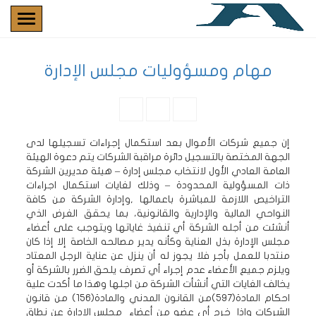
مهام ومسؤوليات مجلس الإدارة
إن جميع شركات الأموال بعد استكمال إجراءات تسجيلها لدى
الجهة المختصة بالتسجيل دائرة مراقبة الشركات يتم دعوة الهيئة
العامة العادي الأول لانتخاب مجلس إدارة – هيئة مديرين الشركة
ذات المسؤولية المحدودة – وذلك لغايات استكمال اجراءات
التراخيص اللازمة للمباشرة باعمالها ,وإدارة الشركة من كافة
النواحي المالية والإدارية والقانونية، بما يحقق الغرض الذي
أنشئت من أجله الشركة أي تنفيذ غاياتها ويتوجب على أعضاء
مجلس الإدارة بذل العناية وكأنه يدير مصالحه الخاصة إلا إذا كان
منتدبا للعمل بأجر فلا يجوز له أن ينزل عن عناية الرجل المعتاد
ويلزم جميع الأعضاء عدم إجراء أي تصرف يلحق الضرر بالشركة أو
يخالف الغايات التي أنشأت الشركة من اجلها وهذا ما أكدت علية
احكام المادة(597)من القانون المدني والمادة(156) من قانون
الشركات واذا خرج أي عضو من أعضاء مجلس الإدارة عن نطاق