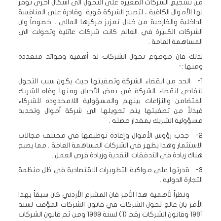
من تشجيع الشركات الصغيرة على التحول الى أشكال اخرى توفر
لها الأموال الكافية ، لتصبح الشركة قوية وقادرة على المنافسة
الداخلية والخارجية من خلال تعزيز مركزها المالي ، خصوصاً وان
الشركات الكبيرة في العالم كانت شركات عائلية وتحولت الى
المساهمة العامة .
لذلك فان موضوع تحول الشركات له أهمية وفوائد متعددة
ومنها :-
1- الحد من انقضاء الشركة وتصفيتها حيث يكون سبب التحول
لتفادي انقضاء الشركة في بعض الأحيان ومنها وفاه الشريك
المتضامن والنزاعات بينهم والمسؤولية اللامحدوده للشركاء
فبدلاً من تصفيتها يتم تحويلها الى شركة أموال وتحديد
مسؤولية الشريك بمقدار حصته .
2- جذب رؤوس الأموال وإعادة توظيفها في مختلف مجالات
الاستثمار وهذا يظهر في الشركات المساهمة العامة . مما يصبح
هناك زيادة في التدفقات النقدية وزيادة فرص العمل .
3- قدرتها على مواكبة التطويرات الاقتصادية في ظل منظمة
التجارة الدولية .
ونظراً لأهمية هذا الأمر فان المشرع الأردني كان سبقاً بهذا
الأمر بان عالج تحول الشركات في قانون الشركات المؤقت لسنة
1981 وقانون الشركات رقم (1) لسنة 1989 ومن ثم قانون الشركات