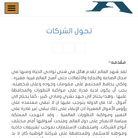
تحول الشركات
مقدمه:-
لقد شهد العالم تقدم هائل في شتى نواحي الحياة ومنها في
مجال الصناعة والتجارة والاتصالات حتى أصبح العالم قرية صغيره ،
ولكي يحافظ المجتمع على مقومات وجوده وعلى شخصيته،
يجب أن يكون لديه قدرة على مواكبة التطورات والمحافظة
عليها ، وهذا يحتاج الى جهد بشري ومادي كبير ، كما يحتاج الى
أموال ، لذا فان الدولة يتوجب عليها ان لا تبقى معتمده على
رؤوس الأموال الصغيرة لان الإبقاء على ذلك تبقى غير قادرة على
التغيير ومواكبة التطورات العالمية ، وقد انتهجت المملكة
سياسة الانفتاح على دول العالم وفتحت أسواقها أمام مختلف
أنواع الشركات، واستقطبت الاستثمارات بموجب تشريعات جاذبه
وموطنه للاستثمار، وللمحافظة على شركتنا الوطنية كان لا بد