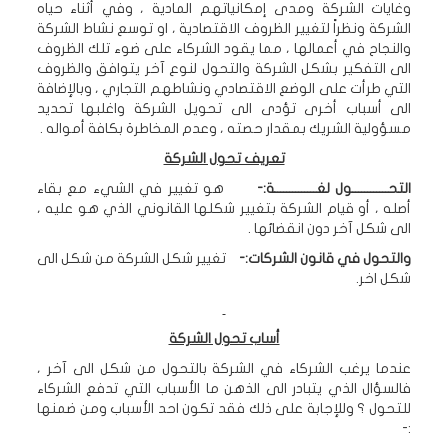
وغايات الشركة ومدى إمكانياتهم المادية ، وفي أثناء حياه
الشركة ونظراً لتغيير الظروف الاقتصادية ، او توسع نشاط الشركة
والنجاح في أعمالها ، مما يقود الشركاء على ضوء تلك الظروف
الى التفكير بشكل الشركة والتحول لنوع آخر يتوافق والظروف
التي طرأت على الوضع الاقتصادي ونشاطهم التجاري ، وبالإضافة
الى أسباب أخرى تؤدى الى تحويل الشركة واغلبها تحديد
مسؤولية الشريك بمقدار حصته ، وعدم المخاطرة بكافة أمواله .
تعريف تحول الشركة
التحــــــــــــول لغــــــــــــــة:-
هو تغيير في الشيء مع بقاء
أصله ، أو قيام الشركة بتغيير شكلها القانوني الذي هو عليه ،
الى شكل آخر دون انقضائها .
والتحول في قانون الشركات:-
تغيير شكل الشركة من شكل الى
شكل اخر.
أساب تحول الشركة
عندما يرغب الشركاء في الشركة بالتحول من شكل الى آخر ،
فالسؤال الذي يتبادر الى الذهن ما الأسباب التي تدفع الشركاء
للتحول ؟ وللإجابة على ذلك فقد تكون احد الأسباب ومن ضمنها
:-