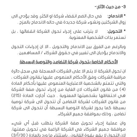
3- من حيث الآثار:-
* الاندماج:
في حال الضم انقضاء شركة او الكثر، وقد يؤدي الى
زوال الشركتين ونشوء شركة جديدة في حاله الاندماج بالمزج .
* التحويل:
لا يترتب على إجراء تحول الشركة انقضائها ، بل
تستمر بذات الشخصية المعنوية.
وبالرغم من الفرق بين الاندماج والتحويل ، الا ان إجراءات التحول
والاندماج يؤديان الى تغيير في حقوق الشركاء / المساهمين .
الأحكام الخاصة بتحول شركة التضامن والتوصية البسيطة
ان تحول الشركة لا يتم الا على الشركات المسجلة في سجل دائرة
مراقبة الشركات وفق الأحكام المنصوص عليها بقانون الشركات ،
والتي تتمتع بالشخصية الاعتبارية المنصوص عليها بأحكام المادة
(4) من قانون الشركات لان الغاية من إجراء تحول صفة الشركة
هي احتفاظها بشخصيتها المعنوية . حيث أجازت المادة (215)
من قانون الشركات لشركة التضامن أن تتحول الى شركة توصية
بسيطة كما يجوز لشركة التوصية البسيطة أن تتحول الى شركة
تضامن ، وذلك بموافقة جميع الشركاء.
وان عملية إجراء تحويل صفة الشركة يتطلب قبل أي شيء
موافقة جميع الشركاء في الشركة الراغبة في تحويل صفتها،
لان التحول لا يقع بقوة القانون ، باستثناء ما ورد بالمادة ( 30/أ/3)